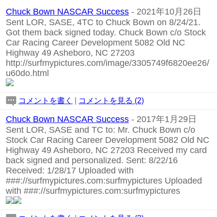
Chuck Bown NASCAR Success
- 2021年10月26日
Sent LOR, SASE, 4TC to Chuck Bown on 8/24/21.
Got them back signed today. Chuck Bown c/o Stock
Car Racing Career Development 5082 Old NC
Highway 49 Asheboro, NC 27203
http://surfmypictures.com/image/3305749f6820ee26/
u60do.html
コメントを書く
|
コメントを見る (2)
Chuck Bown NASCAR Success
- 2017年1月29日
Sent LOR, SASE and TC to: Mr. Chuck Bown c/o
Stock Car Racing Career Development 5082 Old NC
Highway 49 Asheboro, NC 27203 Received my card
back signed and personalized. Sent: 8/22/16
Received: 1/28/17 Uploaded with
###://surfmypictures.com:surfmypictures Uploaded
with ###://surfmypictures.com:surfmypictures