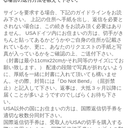
る場合の送付方法を教えて下さい。
サインを要求する場合、下記のガイドラインをお読
み下さい。 上記の住所へ手紙を出し、返信を必要と
されない場合は、この続きをお読み頂く必要はあり
ません。 USAドイツ内にお住まいの方は、切手がき
ちんと貼ってあるかどうかやご自身の住所が記載さ
れているか、更に、あなたのリクエストの手紙と写
真が入っているかをご確認の上、ご送付下さい。
（封書は最小11cmx22cmかそれ同等のサイズにてお
願い致します。） 配達の段階で写真が折れないよう
に、厚紙を一緒に封書に入れて頂いても構いませ
ん。その際、封筒には『Do Not Bend』（屈折禁
止）と記入して下さい。返事は、大抵３ヶ月以降に
届くことが多いようですのでしばらくお待ち下さ
い。
USA以外の国にお住まいの方は、国際返信切手券を
適切な枚数分同封下さい。
国際返信切手券は、受取人がUSAの切手を購入する