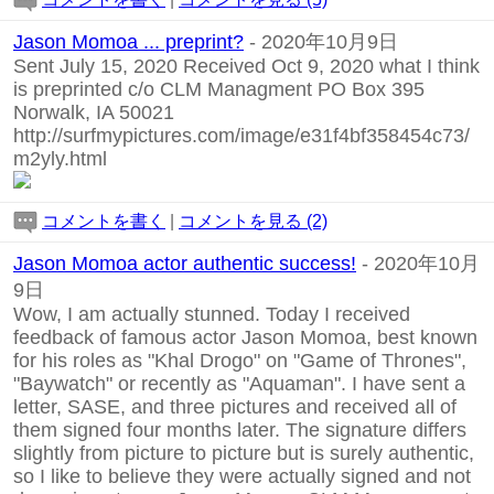
Jason Momoa ... preprint?
- 2020年10月9日
Sent July 15, 2020 Received Oct 9, 2020 what I think
is preprinted c/o CLM Managment PO Box 395
Norwalk, IA 50021
http://surfmypictures.com/image/e31f4bf358454c73/
m2yly.html
コメントを書く
|
コメントを見る (2)
Jason Momoa actor authentic success!
- 2020年10月
9日
Wow, I am actually stunned. Today I received
feedback of famous actor Jason Momoa, best known
for his roles as "Khal Drogo" on "Game of Thrones",
"Baywatch" or recently as "Aquaman". I have sent a
letter, SASE, and three pictures and received all of
them signed four months later. The signature differs
slightly from picture to picture but is surely authentic,
so I like to believe they were actually signed and not