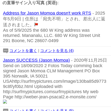
の直筆サイン入り写真 (英语):
Address for Jason Momoa doesn't work RTS
- 2025
年5月9日 | 住所は「宛先不明」とされ、差出人に返
送されました。
As of 5/9/2025 the 680 W King address was
returned. Mananalu, LLC. 680 W King Street Unit
291 Boone, NC 28607-0499
コメントを書く
|
コメントを見る (4)
Jason SUCCESS (Jason Momoa)
- 2020年11月25日
Send on 18/09/2020 2 Fotos Today comming back
signed Jason Momoa CLM Management PO Box
395 Norwalk, IA 50021
USA
http://surfmypictures.com/image/130ba85d9773
9c8f/yf0bz.html
Uploaded with
http://surfmypictures.comsurfmypictures
My web
Page
http://weber-jean-psacal2.e-monsite.com/
コメントを書く
|
コメントを見る (5)