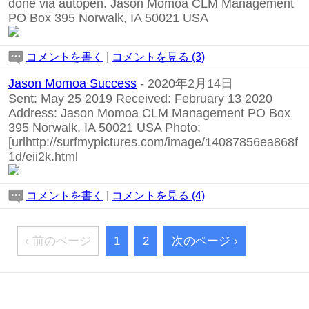
done via autopen. Jason Momoa CLM Management
PO Box 395 Norwalk, IA 50021 USA
コメントを書く
|
コメントを見る (3)
Jason Momoa Success
- 2020年2月14日
Sent: May 25 2019 Received: February 13 2020
Address: Jason Momoa CLM Management PO Box
395 Norwalk, IA 50021 USA Photo:
[url
http://surfmypictures.com/image/14087856ea868f
1d/eii2k.html
コメントを書く
|
コメントを見る (4)
‹ 前のページ
1
2
次のページ ›