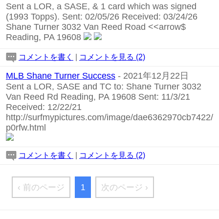
Sent a LOR, a SASE, & 1 card which was signed
(1993 Topps). Sent: 02/05/26 Received: 03/24/26
Shane Turner 3032 Van Reed Road <<arrow$
Reading, PA 19608
コメントを書く
|
コメントを見る (2)
MLB Shane Turner Success
- 2021年12月22日
Sent a LOR, SASE and TC to: Shane Turner 3032
Van Reed Rd Reading, PA 19608 Sent: 11/3/21
Received: 12/22/21
http://surfmypictures.com/image/dae6362970cb7422/
p0rfw.html
コメントを書く
|
コメントを見る (2)
‹ 前のページ
1
次のページ ›