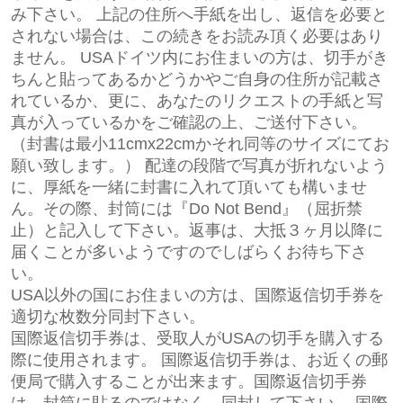
み下さい。 上記の住所へ手紙を出し、返信を必要と
されない場合は、この続きをお読み頂く必要はあり
ません。 USAドイツ内にお住まいの方は、切手がき
ちんと貼ってあるかどうかやご自身の住所が記載さ
れているか、更に、あなたのリクエストの手紙と写
真が入っているかをご確認の上、ご送付下さい。
（封書は最小11cmx22cmかそれ同等のサイズにてお
願い致します。） 配達の段階で写真が折れないよう
に、厚紙を一緒に封書に入れて頂いても構いませ
ん。その際、封筒には『Do Not Bend』（屈折禁
止）と記入して下さい。返事は、大抵３ヶ月以降に
届くことが多いようですのでしばらくお待ち下さ
い。
USA以外の国にお住まいの方は、国際返信切手券を
適切な枚数分同封下さい。
国際返信切手券は、受取人がUSAの切手を購入する
際に使用されます。 国際返信切手券は、お近くの郵
便局で購入することが出来ます。国際返信切手券