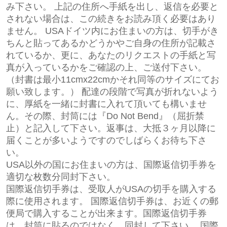
み下さい。 上記の住所へ手紙を出し、返信を必要と
されない場合は、この続きをお読み頂く必要はあり
ません。 USAドイツ内にお住まいの方は、切手がき
ちんと貼ってあるかどうかやご自身の住所が記載さ
れているか、更に、あなたのリクエストの手紙と写
真が入っているかをご確認の上、ご送付下さい。
（封書は最小11cmx22cmかそれ同等のサイズにてお
願い致します。） 配達の段階で写真が折れないよう
に、厚紙を一緒に封書に入れて頂いても構いませ
ん。その際、封筒には『Do Not Bend』（屈折禁
止）と記入して下さい。返事は、大抵３ヶ月以降に
届くことが多いようですのでしばらくお待ち下さ
い。
USA以外の国にお住まいの方は、国際返信切手券を
適切な枚数分同封下さい。
国際返信切手券は、受取人がUSAの切手を購入する
際に使用されます。 国際返信切手券は、お近くの郵
便局で購入することが出来ます。国際返信切手券
は、封筒に貼るのではなく、同封して下さい。 国際