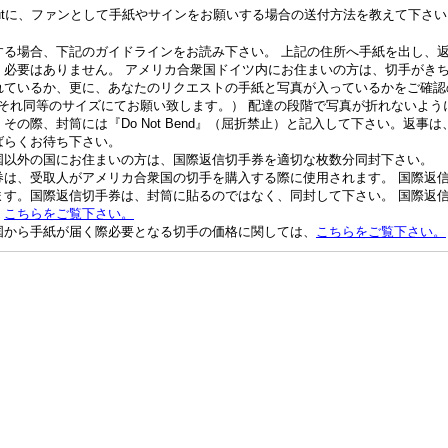
Chestnutに、ファンとして手紙やサインをお願いする場合の送付方法を教えて下さ
する場合、下記のガイドラインをお読み下さい。 上記の住所へ手紙を出し、
く必要はありません。 アメリカ合衆国ドイツ内にお住まいの方は、切手がき
れているか、更に、あなたのリクエストの手紙と写真が入っているかをご確認
cmかそれ同等のサイズにてお願い致します。） 配達の段階で写真が折れないよ
その際、封筒には『Do Not Bend』（屈折禁止）と記入して下さい。返
ばらくお待ち下さい。
国以外の国にお住まいの方は、国際返信切手券を適切な枚数分同封下さい。
券は、受取人がアメリカ合衆国の切手を購入する際に使用されます。 国際返
ます。国際返信切手券は、封筒に貼るのではなく、同封して下さい。 国際返
、
こちらをご覧下さい。
国から手紙が届く際必要となる切手の価格に関しては、
こちらをご覧下さい。