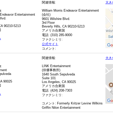
関連情報:
大き
William Morris Endeavor Entertainment
t
 Endeavor Entertainment
(会社)
Blvd.
9601 Wilshire Blvd.
3rd Floor
 CA 90210-5213
Beverly Hills, CA 90210-5213
国
アメリカ合衆国
電話: (310) 285-9000
る
ファクシミリ:
公式サイト
コメント:
関連情報:
大き
LINK Entertainment
t
nment
(俳優事務所)
pulveda
1640 South Sepulveda
Suite 101
CA 90025
Los Angeles, CA 90025
国
アメリカ合衆国
電話: (424) 208-7303
る
ファクシミリ:
コメント: Formerly Kritzer Levine Wilkins
Griffin Nilon Entertainment