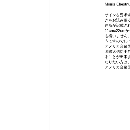
Morris 
サインを要求
きをお読み頂
住所が記載さ
11cmx22
も構いません。
うですのでし
アメリカ合衆
国際返信切手
ることが出来
なりたい方は
アメリカ合衆