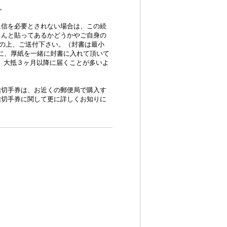
い。
返信を必要とされない場合は、この続
ちんと貼ってあるかどうかやご自身の
の上、ご送付下さい。（封書は最小
うに、厚紙を一緒に封書に入れて頂いて
事は、大抵３ヶ月以降に届くことが多いよ
信切手券は、お近くの郵便局で購入す
信切手券に関して更に詳しくお知りに