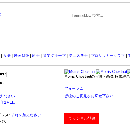
事
|
女優
|
映画監督
|
歌手
|
音楽グループ
|
テニス選手
|
プロサッカークラブ
|
Morris Chestnutの写真・画像 検索結果 
ut
フォーラム
えなさい
皆様のご意見をお寄せ下さい
9年
1月
1日
ドレス:
それを加えなさい
チャンネル登録
ジ: