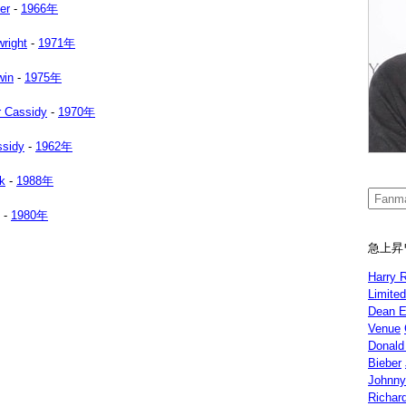
er
-
1966年
wright
-
1971年
win
-
1975年
r Cassidy
-
1970年
ssidy
-
1962年
k
-
1988年
-
1980年
急上昇
Harry 
Limite
Dean E
Venue
Donald
Bieber
Johnny
Richar