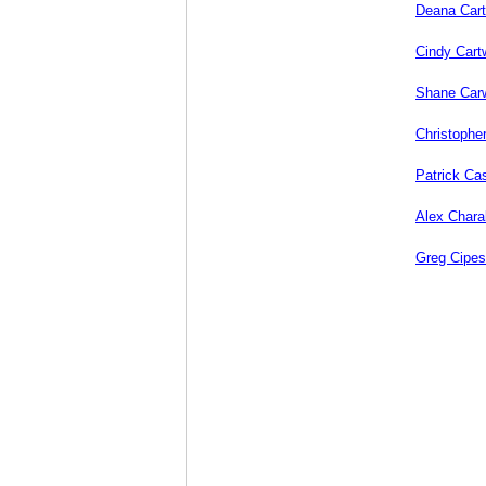
Deana Cart
Cindy Cart
Shane Car
Christophe
Patrick Ca
Alex Chara
Greg Cipes