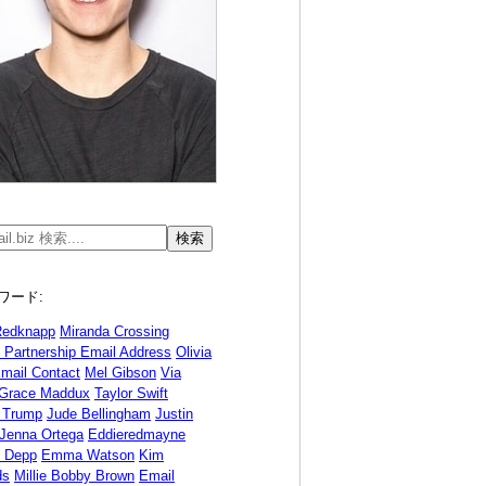
ワード:
Redknapp
Miranda Crossing
d Partnership Email Address
Olivia
mail Contact
Mel Gibson
Via
Grace Maddux
Taylor Swift
 Trump
Jude Bellingham
Justin
Jenna Ortega
Eddieredmayne
 Depp
Emma Watson
Kim
ds
Millie Bobby Brown
Email