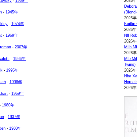
zovsky
-
1969年
2026
Debora
n
-
1945年
(Blondi
2026
akley
-
1974年
Kaitlin
2026
nt
-
1969年
Nfl Ro
2026
rdman
-
2007年
Milb M
2026
aletti
-
1986年
Mlb Mi
Twins)
ck
-
1995年
2026
Nba Xav
sch
-
1998年
Hornet
2026
chart
-
1969年
-
1980年
on
-
1937年
den
-
1980年