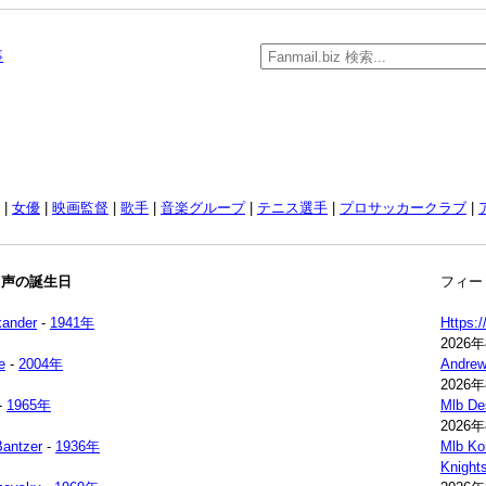
事
|
女優
|
映画監督
|
歌手
|
音楽グループ
|
テニス選手
|
プロサッカークラブ
|
名声の誕生日
フィー
xander
-
1941年
Https:
2026
e
-
2004年
Andrew
2026
-
1965年
Mlb Des
2026
Bantzer
-
1936年
Mlb Kor
Knights