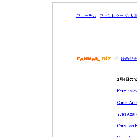
フォーラム
|
ファンレター の 返
映画俳優
1月4日の
Kermit Ale
Carole Ann
Yvan Attal
Christoph 