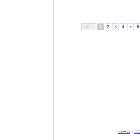
‹ 前へ
1
2
3
4
5
6
ホーム
|
コ