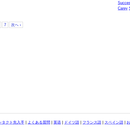
Succe
Carey
7
次へ ›
ンタクト先入手
|
よくある質問
|
英语
|
ドイツ語
|
フランス語
|
スペイン語
|