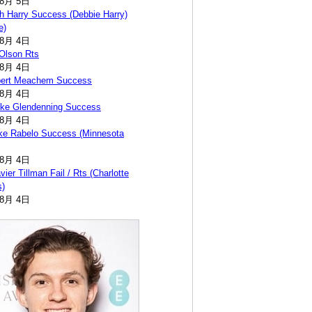
年8月 5日
h Harry Success (Debbie Harry)
e)
年8月 4日
 Olson Rts
年8月 4日
bert Meachem Success
年8月 4日
ike Glendenning Success
年8月 4日
ke Rabelo Success (Minnesota
年8月 4日
ier Tillman Fail / Rts (Charlotte
s)
年8月 4日