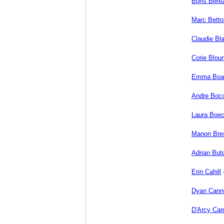
Boris Bere
Marc Betto
Claudie Bl
Corie Blou
Emma Boa
Andre Bocc
Laura Boe
Manon Bre
Adrian But
Erin Cahill
Dyan Cann
D'Arcy Car