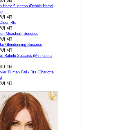
年8月 5日
h Harry Success (Debbie Harry)
e)
年8月 4日
 Olson Rts
年8月 4日
bert Meachem Success
年8月 4日
ike Glendenning Success
年8月 4日
ke Rabelo Success (Minnesota
年8月 4日
ier Tillman Fail / Rts (Charlotte
s)
年8月 4日