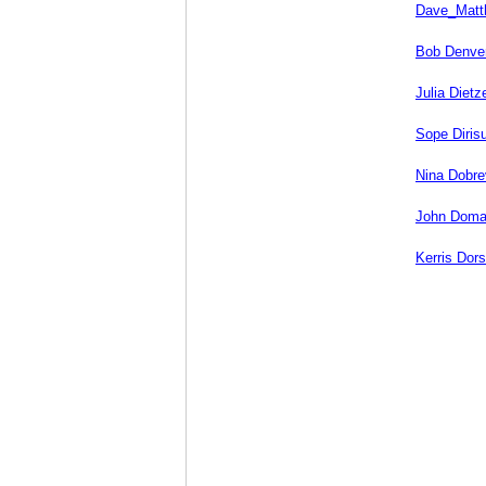
Dave_Matt
Bob Denve
Julia Dietz
Sope Diris
Nina Dobre
John Dom
Kerris Dor