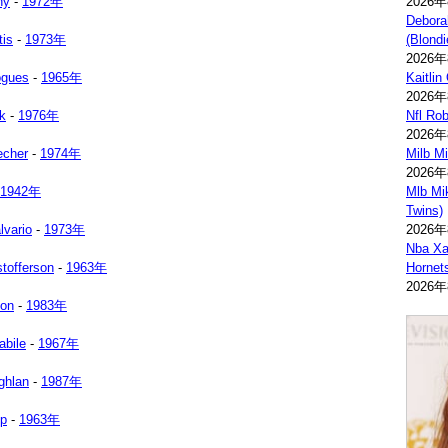
ny
-
1972年
2026
Debora
tis
-
1973年
(Blondi
2026
ogues
-
1965年
Kaitlin
2026
k
-
1976年
Nfl Ro
2026
echer
-
1974年
Milb M
2026
1942年
Mlb Mi
Twins)
lvario
-
1973年
2026
Nba Xav
stofferson
-
1963年
Hornet
2026
don
-
1983年
abile
-
1967年
ghlan
-
1987年
lp
-
1963年