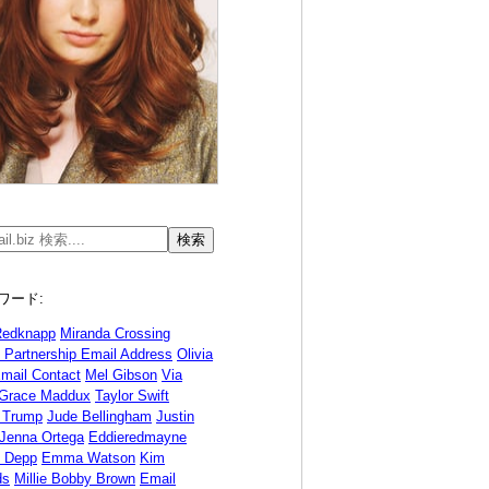
ワード:
Redknapp
Miranda Crossing
d Partnership Email Address
Olivia
mail Contact
Mel Gibson
Via
Grace Maddux
Taylor Swift
 Trump
Jude Bellingham
Justin
Jenna Ortega
Eddieredmayne
 Depp
Emma Watson
Kim
ds
Millie Bobby Brown
Email