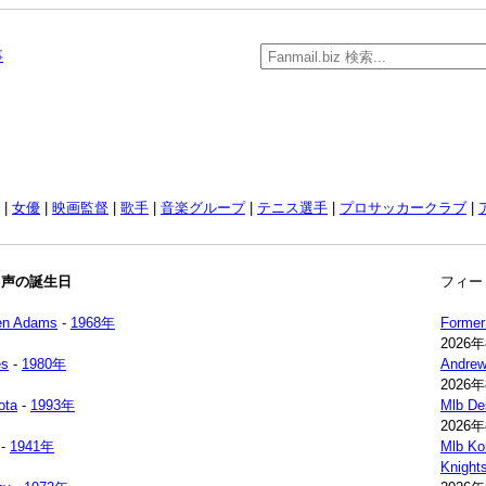
事
|
女優
|
映画監督
|
歌手
|
音楽グループ
|
テニス選手
|
プロサッカークラブ
|
名声の誕生日
フィー
en Adams
-
1968年
Former
2026
es
-
1980年
Andrew
2026
ota
-
1993年
Mlb Des
2026
-
1941年
Mlb Kor
Knights