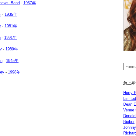
hews_Band
-
1967年
r
-
1935年
e
-
1981年
u
-
1991年
v
-
1989年
an
-
1945年
sey
-
1998年
急上昇
Harry 
Limite
Dean E
Venue
Donald
Bieber
Johnny
Richar