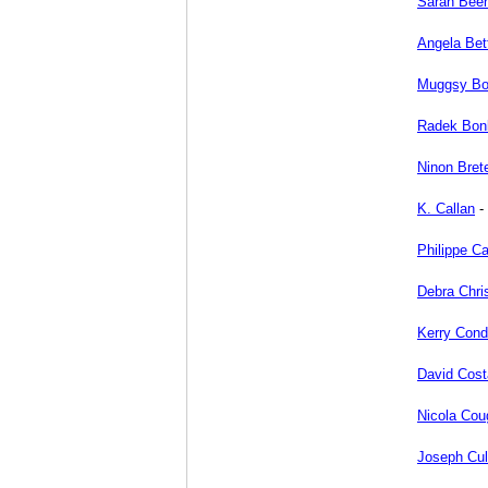
Sarah Bee
Angela Bet
Muggsy B
Radek Bon
Ninon Bret
K. Callan
-
Philippe Ca
Debra Chri
Kerry Con
David Cost
Nicola Cou
Joseph Cu