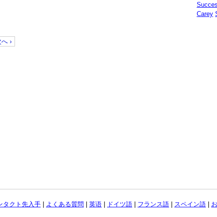
Succe
Carey
へ ›
ンタクト先入手
|
よくある質問
|
英语
|
ドイツ語
|
フランス語
|
スペイン語
|