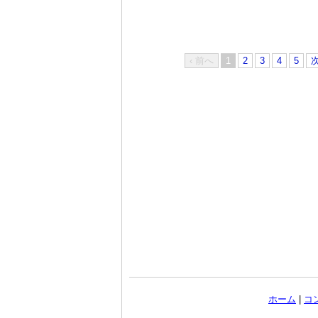
‹ 前へ
1
2
3
4
5
次
ホーム
|
コ