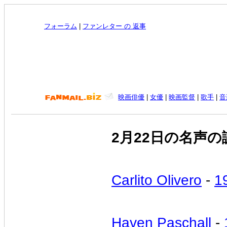
フォーラム
|
ファンレター の 返事
映画俳優
|
女優
|
映画監督
|
歌手
|
音
2月22日の名声の
Carlito Olivero
-
1
Haven Paschall
-