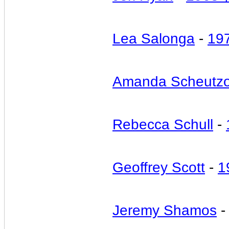
Lea Salonga
-
19
Amanda Scheutz
Rebecca Schull
-
Geoffrey Scott
-
1
Jeremy Shamos