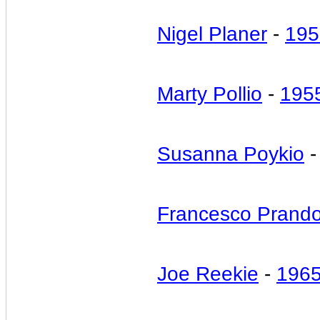
Nigel Planer
-
19
Marty Pollio
-
195
Susanna Poykio
Francesco Prand
Joe Reekie
-
196