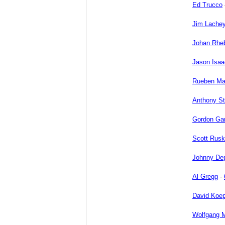
Ed Trucco
Jim Lache
Johan Rhe
Jason Isaa
Rueben M
Anthony St
Gordon Ga
Scott Rusk
Johnny De
Al Gregg
-
David Koe
Wolfgang 