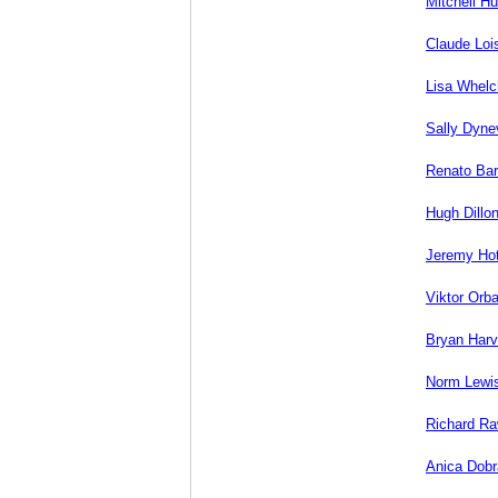
Mitchell Hu
Claude Lois
Lisa Whelc
Sally Dyne
Renato Bar
Hugh Dillo
Jeremy Ho
Viktor Orb
Bryan Har
Norm Lewi
Richard Ra
Anica Dobr