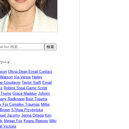
ワード:
bson
Olivia Dean Email Contact
Watson
Via Venue
Hailey
ne Cosplayer
Taylor Swift
Email
ss
Roblox Steal Game Script
 Trump
Grace Maddux
Johnny
arry Redknapp
Best Trauma
y For Complex Traumas
Millie
Brown
S?awa Przybylska
uel Jacomy
Jenna Ortega
Kim
ds
Megan Fox
Keanu Reeves
Wiki
l Victoria