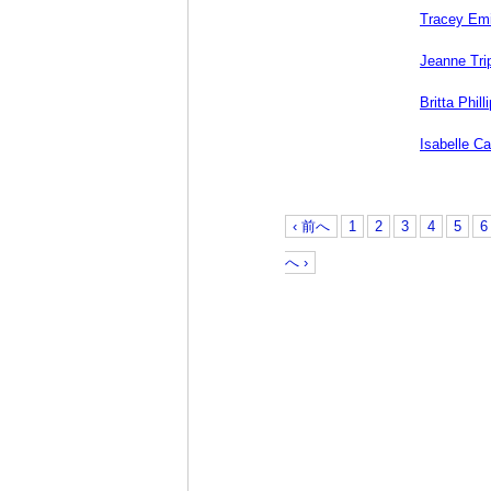
Tracey Em
Jeanne Tri
Britta Phill
Isabelle Ca
‹ 前へ
1
2
3
4
5
6
へ ›