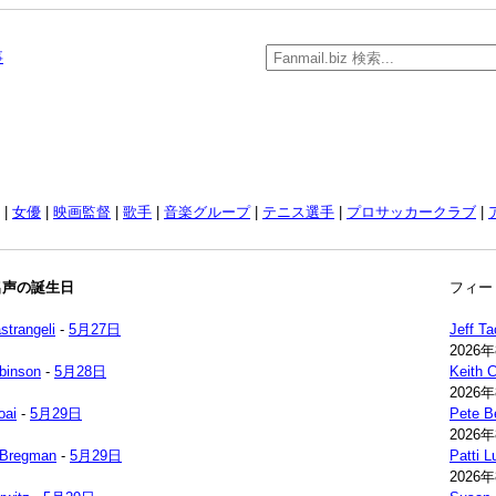
事
|
女優
|
映画監督
|
歌手
|
音楽グループ
|
テニス選手
|
プロサッカークラブ
|
の名声の誕生日
フィー
strangeli
-
5月27日
Jeff Ta
2026
binson
-
5月28日
Keith 
2026
oai
-
5月29日
Pete B
2026
 Bregman
-
5月29日
Patti 
2026