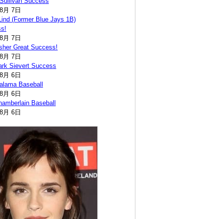
Sullivan Success
年8月 7日
ind (Former Blue Jays 1B)
s!
年8月 7日
sher Great Success!
年8月 7日
ark Sievert Success
年8月 6日
alama Baseball
年8月 6日
amberlain Baseball
年8月 6日