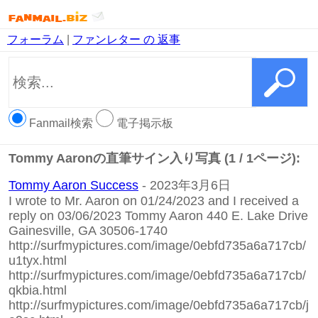
フォーラム
|
ファンレター の 返事
Fanmail検索
電子掲示板
Tommy Aaronの直筆サイン入り写真 (1 / 1ページ):
Tommy Aaron Success
- 2023年3月6日
I wrote to Mr. Aaron on 01/24/2023 and I received a
reply on 03/06/2023 Tommy Aaron 440 E. Lake Drive
Gainesville, GA 30506-1740
http://surfmypictures.com/image/0ebfd735a6a717cb/
u1tyx.html
http://surfmypictures.com/image/0ebfd735a6a717cb/
qkbia.html
http://surfmypictures.com/image/0ebfd735a6a717cb/j