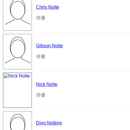
Chris Nolte
俳優
Gibson Nolte
俳優
Nick Nolte
俳優
Dino Nolting