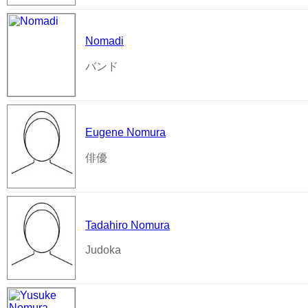
Nomadi
バンド
Eugene Nomura
俳優
Tadahiro Nomura
Judoka