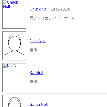
Chuck Noll
(1932-2014)
元アメリカンフットボール
Jake Noll
俳優
Kai Noll
俳優
Sarah Noll