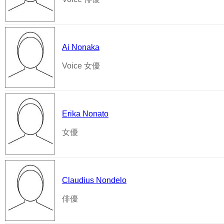
Ai Nonaka
Voice 女優
Erika Nonato
女優
Claudius Nondelo
俳優