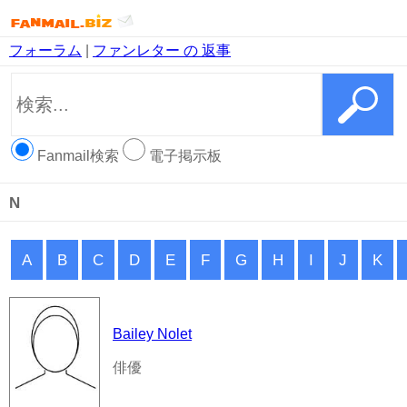
フォーラム
|
ファンレター の 返事
Fanmail検索
電子掲示板
N
A
B
C
D
E
F
G
H
I
J
K
Bailey Nolet
俳優