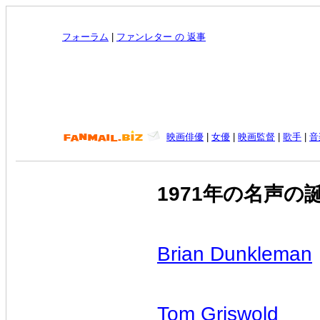
フォーラム
|
ファンレター の 返事
映画俳優
|
女優
|
映画監督
|
歌手
|
音
1971年の名声の
Brian Dunkleman
Tom Griswold