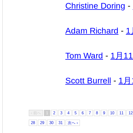
Christine Doring
-
Adam Richard
-
1
Tom Ward
-
1月1
Scott Burrell
-
1月
‹ 前へ
1
2
3
4
5
6
7
8
9
10
11
12
28
29
30
31
次へ ›