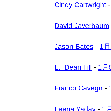
Cindy Cartwright
David Javerbaum
Jason Bates
-
1月
L._Dean Ifill
-
1月
Franco Cavegn
-
Leena Yadav
-
1